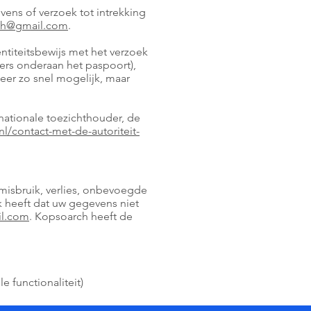
ens of verzoek tot intrekking
ch@gmail.com
.
entiteitsbewijs met het verzoek
rs onderaan het paspoort),
eer zo snel mogelijk, maar
 nationale toezichthouder, de
nl/contact-met-de-autoriteit-
isbruik, verlies, onbevoegde
 heeft dat uw gegevens niet
l.com
. Kopsoarch heeft de
 functionaliteit)