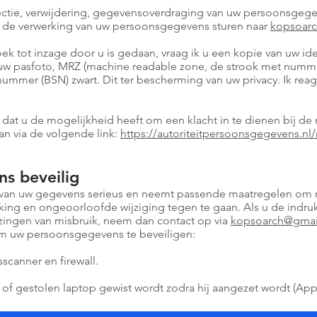
rectie, verwijdering, gegevensoverdraging van uw persoonsgegev
 de verwerking van uw persoonsgegevens sturen naar
kopsoar
oek tot inzage door u is gedaan, vraag ik u een kopie van uw id
 uw pasfoto, MRZ (machine readable zone, de strook met numme
mer (BSN) zwart. Dit ter bescherming van uw privacy. Ik reag
 dat u de mogelijkheid heeft om een klacht in te dienen bij de
an via de volgende link:
https://autoriteitpersoonsgegevens.nl/
s beveilig
an uw gegevens serieus en neemt passende maatregelen om m
g en ongeoorloofde wijziging tegen te gaan. Als u de indruk
ijzingen van misbruik, neem dan contact op via
kopsoarch@gmai
 uw persoonsgegevens te beveiligen:
sscanner en firewall.
of gestolen laptop gewist wordt zodra hij aangezet wordt (Apple