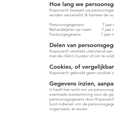
Hoe lang we persoons
Kopsoarch bewaart uw persoonsgege
worden verzameld. Ik hanteer de v
Persoonsgegevens 7 jaar na be
Behandelplan op naam 7 jaar na 
Factuurgegevens 7 jaar na laats
Delen van persoonsgeg
Kopsoarch verstrekt uitsluitend aan
met de cliënt /curator of om te vol
Cookies, of vergelijkba
Kopsoarch gebruikt geen cookies of
Gegevens inzien, aanpa
U heeft het recht om uw persoonsgeg
eventuele toestemming voor de geg
persoonsgegevens door Kopsoarch e
kunt indienen om de persoonsgegev
organisatie, te sturen.