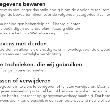
gegevens bewaren
vens niet langer dan strikt nodig is om de doelen te realise
olgende bewaartermijnen voor de volgende (categorieën) van 
ëindigen behandelplan - Nazorg cliënten
beëindigen behandelplan - Nazorg cliënten
te factuur - Wettelijke verplichting
evens met derden
 derden en alleen als dit nodig is, en in overleg, voor de uitv
doen aan een wettelijke verplichting.
re technieken, die wij gebruiken
 vergelijkbare technieken.
ssen of verwijderen
evens in te zien, te corrigeren of te laten verwijderen. Daarna
evensverwerking in te trekken of bezwaar te maken tegen de 
n heeft u het recht op gegevensoverdraagbaarheid. Dat beteke
ens die ik van u beschik in een computerbestand naar u of 