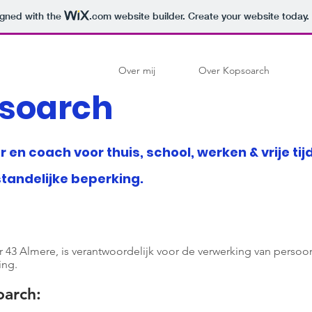
igned with the
.com
website builder. Create your website today.
Over mij
Over Kopsoarch
soarch
r en coach voor th
uis, school, werken & vrije t
standelijke beperking.
r 43 Almere, is verantwoordelijk voor de verwerking van perso
ing.
arch: